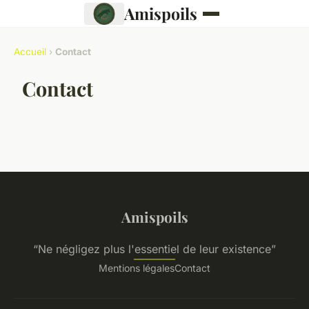
Amispoils
Accueil
›
Contact
Contact
Amispoils
“Ne négligez plus l'essentiel de leur existence”
Mentions légales
Contact