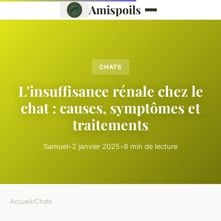
Amispoils
CHATS
L'insuffisance rénale chez le
chat : causes, symptômes et
traitements
Samuel
•
2 janvier 2025
•
6 min de lecture
Accueil
›
Chats