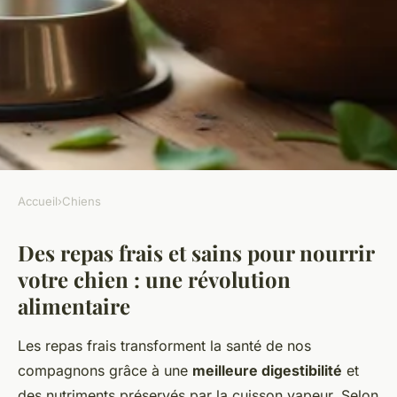
Accueil
›
Chiens
CHIENS
Des repas frais et sains pour nourrir
Des repas frais pour chien :
votre chien : une révolution
santé et bien-être garantis !
alimentaire
Samuel
•
23 décembre 2025
•
7 min de lecture
Les repas frais transforment la santé de nos
compagnons grâce à une
meilleure digestibilité
et
des nutriments préservés par la cuisson vapeur. Selon